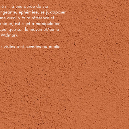
miné ni à une durée de vie
changeante, éphémère, se juxtaposer
me aussi y faire référence et
anique, est sujet à manipulation,
 quel que soit le moyen et/ou la
el Wolmark
 visites sont ouvertes au public