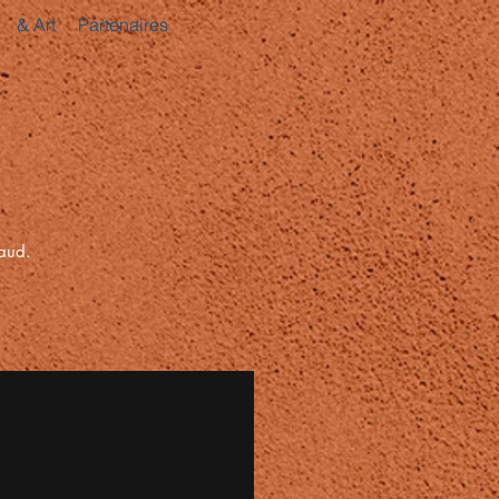
& Art
Partenaires
eaud.