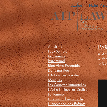
Accueil
Notre Phil
Artivisme
L'A
Faux-Semblant
➯ Art
Le Cinema
➯ Ve
Paramimal
➯ Com
Bien Vivre Ensemble
Dans ma Rue
L'Art au Service des
Marques
Les Oeuvres Immortelles
L'Art a-t-il Tous les Droits?
La Femme
L'Inconnu dans la Ville
L'Innocence des Enfants