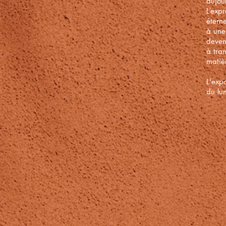
aujour
L’exp
étern
à une
deven
à tra
matièr
L'exp
du lu