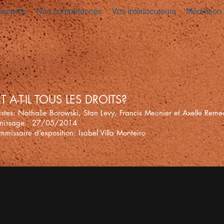
osophie
Nos compétences
Vos Interlocuteurs
Médiation
RT A-T-IL TOUS LES DROITS?
istes: Nathalie Borowski, Stan Levy, Francis Meunier et Axelle Rem
rnissage: 27/05/2014
missaire d’exposition: Isabel Villa Monteiro