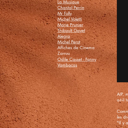
La Musique
Chantal Perrin
Mr Folly
Michel Voletti
Marie Prunier
Thibault Gayet
Alegra
Michel Perot
Affiches de Cinema
Zarrou
Odile Casset - Fanny
Vambacas
AIP, m
a-t-il
Comme
les dr
"Il y