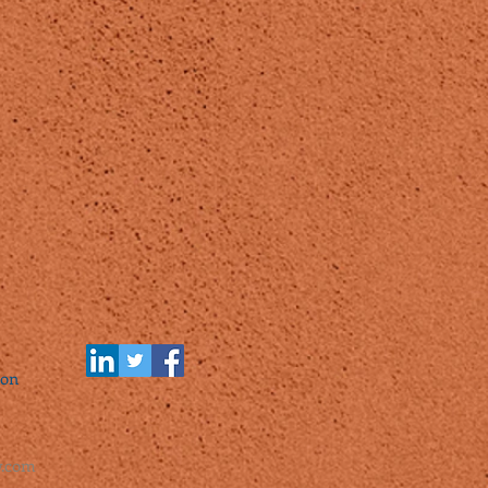
ion
w.com