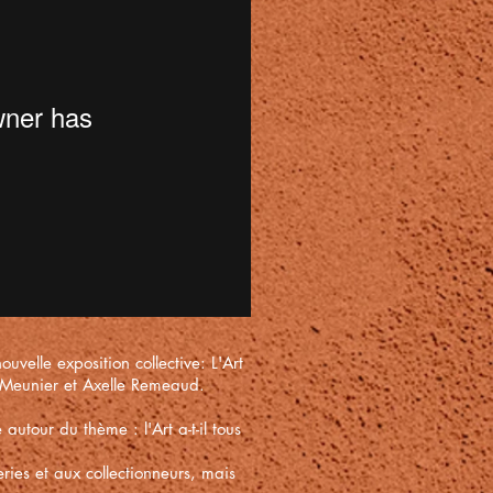
uvelle exposition collective: L'Art
is Meunier et Axelle Remeaud.
tour du thème : l'Art a-t-il tous
ries et aux collectionneurs, mais