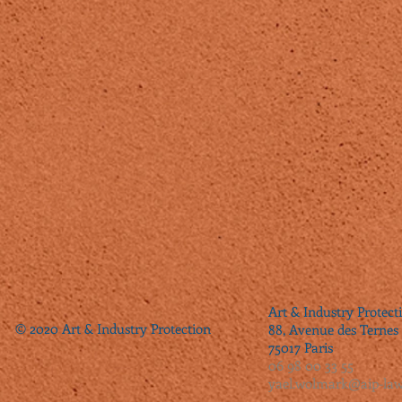
Art & Industry Protect
© 2020 Art & Industry Protection
88, Avenue des Ternes
75017 Paris
06 98 00 33 55
yael.wolmark@aip-la