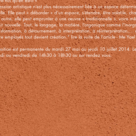
d’hui qu’en est-il ?
ression artistique n’est plus nécessairement liée à un espace déter
elle. Elle peut « déborder » d’un espace, s’étendre, être volatile, 
 autre, elle peut emprunter à une œuvre « traditionnelle », voire mê
ir nouvelle. Tout, le langage, la matière, l’organique comme l’inorg
nsformation, à détournement, à interprétation, à réinterprétation,...
e employés tout devient création." lire la suite de l'article - Me Ya
osition est permanente du mardi 27 mai au jeudi 10 juillet 2014. Les
ndi au vendredi de 14h30 à 18h30 ou sur rendez vous.