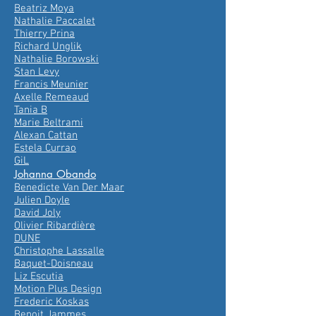
Beatriz Moya
Nathalie Paccalet
Thierry Prina
Richard Unglik
Nathalie Borowski
Stan Levy
Francis Meunier
Axelle Remeaud
Tania B
Marie Beltrami
Alexan Cattan
Estela Currao
GiL
Johanna Obando
Benedicte Van Der Maar
Julien Doyle
David Joly
Olivier Ribardière
DUNE
Christophe Lassalle
Baquet-Doisneau
Liz Escutia
Motion Plus Design
Frederic Koskas
Benoit Jammes