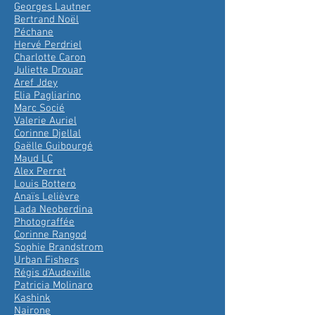
Georges Lautner
Bertrand Noël
Péchane
Hervé Perdriel
Charlotte Caron
Juliette Drouar
Aref Jdey
Elia Pagliarino
Marc Socié
Valerie Auriel
Corinne Djellal
Gaëlle Guibourgé
Maud LC
Alex Perret
Louis Bottero
Anaïs Lelièvre
Lada Neoberdina
Photograffée
Corinne Rangod
Sophie Brandstrom
Urban Fishers
Régis d'Audeville
Patricia Molinaro
Kashink
Nairone