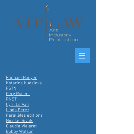
Raphaël Bouyer
Katarina Kudelova
FSTN
Géry Rudent
RNST
Cyril Le Van
Linda Perez
Parallèles editions
Nicolas Rivals
Claudia Vialaret
Bobby Watson