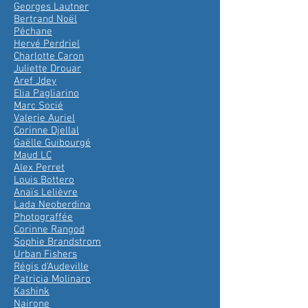
Georges Lautner
Bertrand Noël
Péchane
Hervé Perdriel
Charlotte Caron
Juliette Drouar
Aref Jdey
Elia Pagliarino
Marc Socié
Valerie Auriel
Corinne Djellal
Gaëlle Guibourgé
Maud LC
Alex Perret
Louis Bottero
Anaïs Lelièvre
Lada Neoberdina
Photograffée
Corinne Rangod
Sophie Brandstrom
Urban Fishers
Régis d'Audeville
Patricia Molinaro
Kashink
Nairone