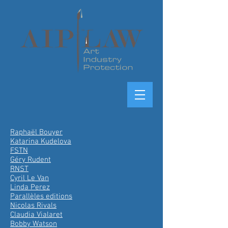
Raphaël Bouyer
Katarina Kudelova
FSTN
Géry Rudent
RNST
Cyril Le Van
Linda Perez
Parallèles editions
Nicolas Rivals
Claudia Vialaret
Bobby Watson