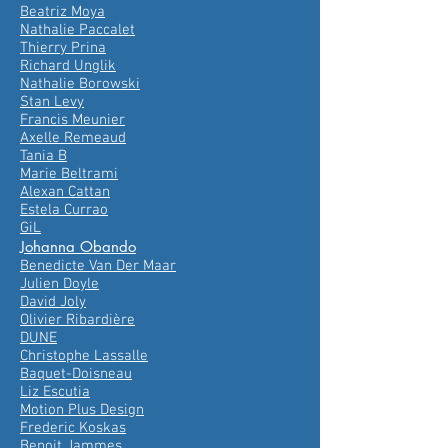
Beatriz Moya
Nathalie Paccalet
Thierry Prina
Richard Unglik
Nathalie Borowski
Stan Levy
Francis Meunier
Axelle Remeaud
Tania B
Marie Beltrami
Alexan Cattan
Estela Currao
GiL
Johanna Obando
Benedicte Van Der Maar
Julien Doyle
David Joly
Olivier Ribardière
DUNE
Christophe Lassalle
Baquet-Doisneau
Liz Escutia
Motion Plus Design
Frederic Koskas
Benoit Jammes