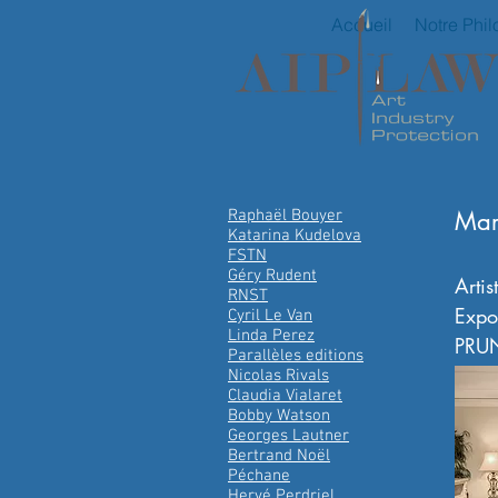
Accueil
Notre Phil
Raphaël Bouyer
Mar
Katarina Kudelova
FSTN
Géry Rudent
Arti
RNST
Expo
Cyril Le Van
Linda Perez
PRU
Parallèles editions
Nicolas Rivals
Claudia Vialaret
Bobby Watson
Georges Lautner
Bertrand Noël
Péchane
Hervé Perdriel