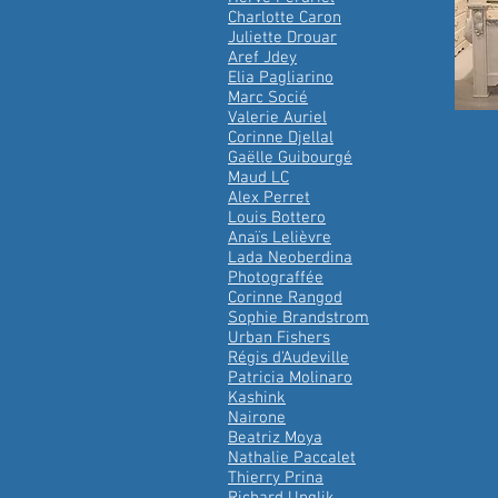
Charlotte Caron
Juliette Drouar
Aref Jdey
Elia Pagliarino
Marc Socié
Valerie Auriel
Corinne Djellal
Gaëlle Guibourgé
Maud LC
Alex Perret
Louis Bottero
Anaïs Lelièvre
Lada Neoberdina
Photograffée
Corinne Rangod
Sophie Brandstrom
Urban Fishers
Régis d'Audeville
Patricia Molinaro
Kashink
Nairone
Beatriz Moya
Nathalie Paccalet
Thierry Prina