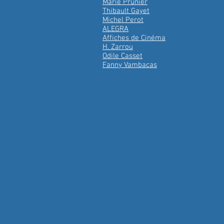
Marie Prunier
Thibault Gayet
Michel Perot
ALEGRA
Affiches de Cinéma
H. Zarrou
Odile Casset
Fanny Vambacas