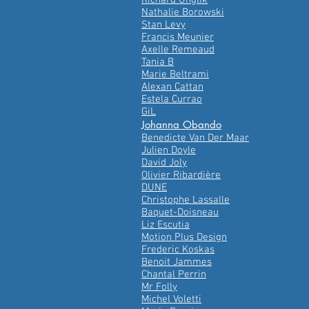
Richard Unglik
Nathalie Borowski
Stan Levy
Francis Meunier
Axelle Remeaud
Tania B
Marie Beltrami
Alexan Cattan
Estela Currao
GiL
Johanna Obando
Benedicte Van Der Maar
Julien Doyle
David Joly
Olivier Ribardière
DUNE
Christophe Lassalle
Baquet-Doisneau
Liz Escutia
Motion Plus Design
Frederic Koskas
Benoit Jammes
Chantal Perrin
Mr Folly
Michel Voletti