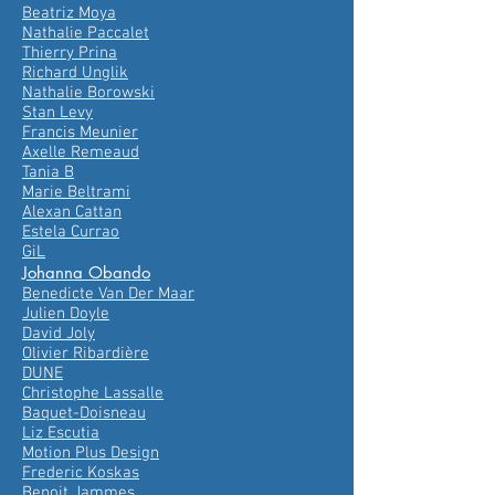
Beatriz Moya
Nathalie Paccalet
Thierry Prina
Richard Unglik
Nathalie Borowski
Stan Levy
Francis Meunier
Axelle Remeaud
Tania B
Marie Beltrami
Alexan Cattan
Estela Currao
GiL
Johanna Obando
Benedicte Van Der Maar
Julien Doyle
David Joly
Olivier Ribardière
DUNE
Christophe Lassalle
Baquet-Doisneau
Liz Escutia
Motion Plus Design
Frederic Koskas
Benoit Jammes