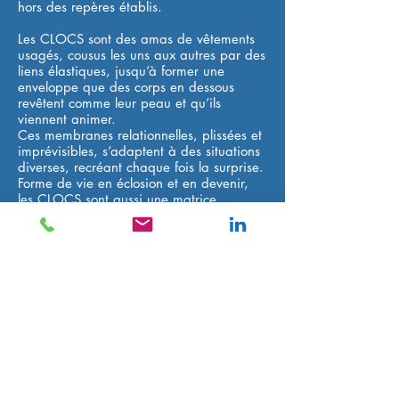
hors des repères établis.
Les CLOCS sont des amas de vêtements
usagés, cousus les uns aux autres par des
liens élastiques, jusqu’à former une
enveloppe que des corps en dessous
revêtent comme leur peau et qu’ils
viennent animer.
Ces membranes relationnelles, plissées et
imprévisibles, s’adaptent à des situations
diverses, recréant chaque fois la surprise.
Forme de vie en éclosion et en devenir,
les CLOCS sont aussi une matrice
indéfinie qui suscite chez les passants des
réactions multiples. Elles surgissent au
détour de ruelles et autres recoins
quotidiens pour renouveler et interroger
notre manière d’exister dans l’espace
public, d’y rencontrer l’autre, et de
cohabiter avec lui.
www.anaislelievre.com/cloc.html
vimeo.com/user6198807/videos