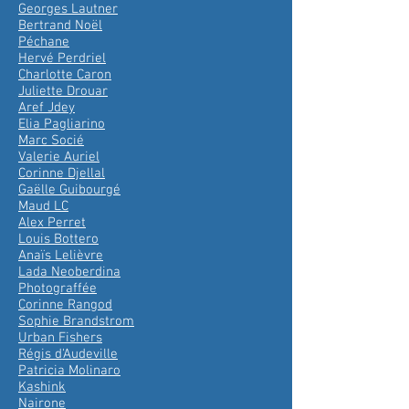
Georges Lautner
Bertrand Noël
Péchane
Hervé Perdriel
Charlotte Caron
Juliette Drouar
Aref Jdey
Elia Pagliarino
Marc Socié
Valerie Auriel
Corinne Djellal
Gaëlle Guibourgé
Maud LC
Alex Perret
Louis Bottero
Anaïs Lelièvre
Lada Neoberdina
Photograffée
Corinne Rangod
Sophie Brandstrom
Urban Fishers
Régis d'Audeville
Patricia Molinaro
Kashink
Nairone