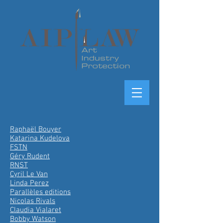
Raphaël Bouyer
Katarina Kudelova
FSTN
Géry Rudent
RNST
Cyril Le Van
Linda Perez
Parallèles editions
Nicolas Rivals
Claudia Vialaret
Bobby Watson